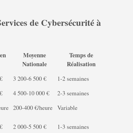
Services de Cybersécurité à
en
Moyenne
Temps de
Nationale
Réalisation
€
3 200-6 500 €
1-2 semaines
€
4 500-10 000 €
2-3 semaines
eure
200-400 €/heure
Variable
€
2 000-5 500 €
1-3 semaines