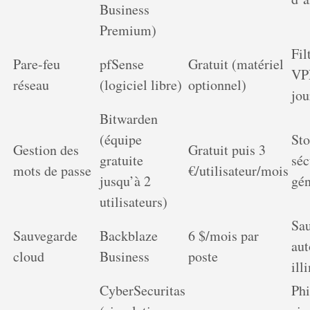
Business
Premium)
Fil
Pare-feu
pfSense
Gratuit (matériel
VP
réseau
(logiciel libre)
optionnel)
jou
Bitwarden
(équipe
St
Gestion des
Gratuit puis 3
gratuite
séc
mots de passe
€/utilisateur/mois
jusqu’à 2
gén
utilisateurs)
Sa
Sauvegarde
Backblaze
6 $/mois par
au
cloud
Business
poste
ill
CyberSecuritas
Phi