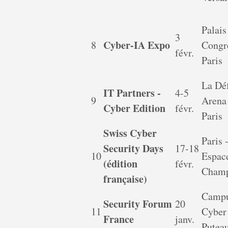
Palais
3
Cyber-IA Expo
8
Congr
févr.
Paris
La Dé
IT Partners -
4-5
9
Arena
Cyber Edition
févr.
Paris
Swiss Cyber
Paris 
Security Days
17-18
10
Espac
(édition
févr.
Champ
française)
Camp
Security Forum
20
11
Cyber
France
janv.
Putea