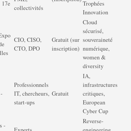
s 17e
Trophées
collectivités
Innovation
Cloud
sécurisé,
 Expo
CIO, CISO,
Gratuit (sur
souveraineté
de
CTO, DPO
inscription)
numérique,
lles
women &
diversity
IA,
Professionnels
infrastructures
 -
IT, chercheurs,
Gratuit
critiques,
start-ups
European
Cyber Cup
Reverse-
s -
Experts
engineering,