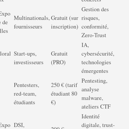
Gestion des
 Expo
Multinationals,
Gratuit (sur
risques,
e de
fournisseurs
inscription)
conformité,
lles
Zero-Trust
IA,
loral
Start-ups,
Gratuit
cybersécurité,
s
investisseurs
(PRO)
technologies
émergentes
Pentesting,
Pentesters,
250 € (tarif
analyse
red-team,
étudiant 80
malware,
étudiants
€)
ateliers CTF
Identité
 Expo
DSI,
digitale, trust-