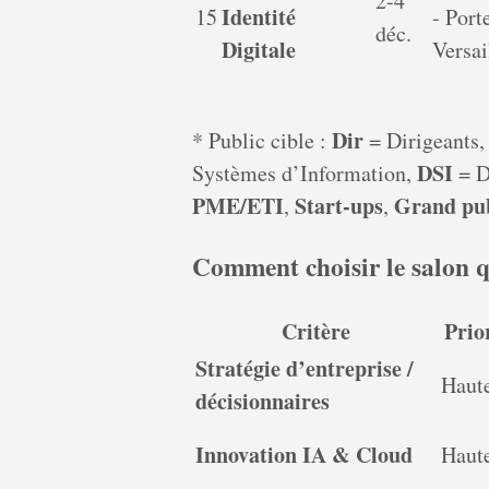
2-4
Identité
15
- Port
déc.
Digitale
Versai
Dir
* Public cible :
= Dirigeants
DSI
Systèmes d’Information,
= D
PME/ETI
Start-ups
Grand pub
,
,
Comment choisir le salon q
Critère
Prio
Stratégie d’entreprise /
Haut
décisionnaires
Innovation IA & Cloud
Haut