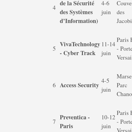
de la Sécurité
4-6
Couve
4
des Systèmes
juin
des
d’Information)
Jacob
Paris
VivaTechnology
11-14
5
- Port
- Cyber Track
juin
Versai
Marsei
4-5
Access Security
6
Parc
juin
Chano
Paris
Preventica -
10-12
7
- Port
Paris
juin
Versai