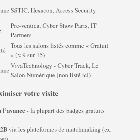
nne
SSTIC, Hexacon, Access Security
Pre-ventica, Cyber Show Paris, IT
e
Partners
Tous les salons listés comme « Gratuit
ité
» (≈ 9 sur 15)
VivaTechnology - Cyber Track, Le
nne
Salon Numérique (non listé ici)
imiser votre visite
à l’avance
- la plupart des badges gratuits
B2B
via les plateformes de matchmaking (ex.
ow).