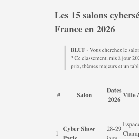
Les 15 salons cybers
France en 2026
BLUF
- Vous cherchez le salon
? Ce classement, mis à jour 202
prix, thèmes majeurs et un tabl
Dates
#
Salon
Ville 
2026
Espac
Cyber Show
28-29
1
Champ
Paris
janv.