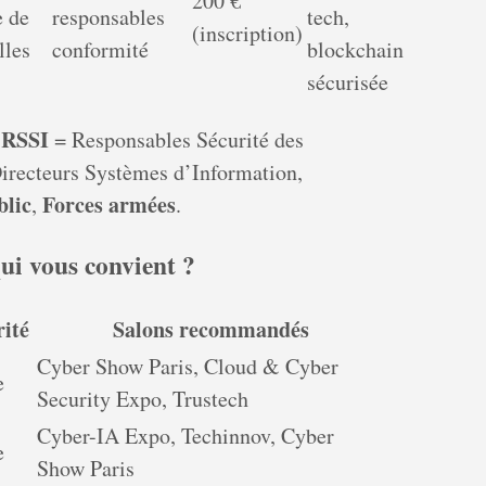
200 €
e de
responsables
tech,
(inscription)
lles
conformité
blockchain
sécurisée
RSSI
,
= Responsables Sécurité des
irecteurs Systèmes d’Information,
lic
Forces armées
,
.
ui vous convient ?
rité
Salons recommandés
Cyber Show Paris, Cloud & Cyber
e
Security Expo, Trustech
Cyber-IA Expo, Techinnov, Cyber
e
Show Paris