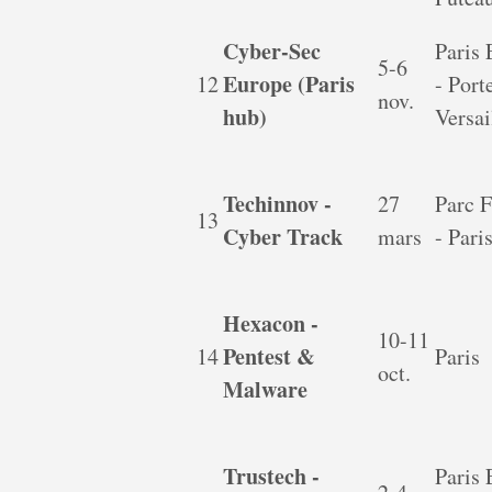
Cyber-Sec
Paris
5-6
Europe (Paris
12
- Port
nov.
hub)
Versai
Techinnov -
27
Parc F
13
Cyber Track
mars
- Pari
Hexacon -
10-11
Pentest &
14
Paris
oct.
Malware
Trustech -
Paris