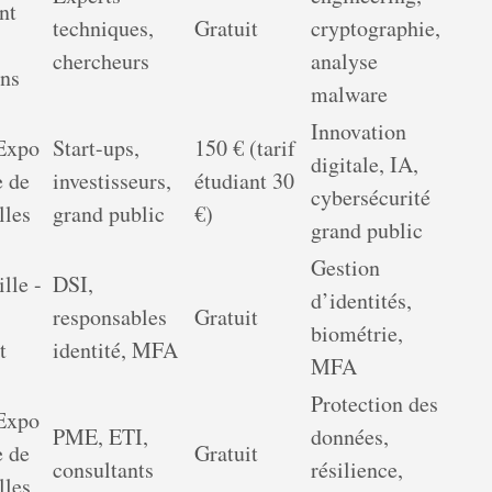
nt
techniques,
Gratuit
cryptographie,
chercheurs
analyse
ins
malware
Innovation
 Expo
Start-ups,
150 € (tarif
digitale, IA,
e de
investisseurs,
étudiant 30
cybersécurité
lles
grand public
€)
grand public
Gestion
lle -
DSI,
d’identités,
responsables
Gratuit
biométrie,
t
identité, MFA
MFA
Protection des
 Expo
PME, ETI,
données,
e de
Gratuit
consultants
résilience,
lles