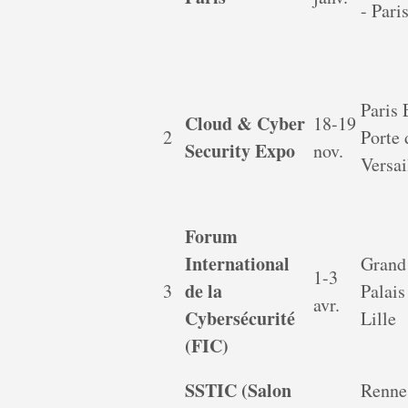
- Pari
Paris
Cloud & Cyber
18-19
2
Porte 
Security Expo
nov.
Versai
Forum
International
Grand
1-3
de la
3
Palais
avr.
Cybersécurité
Lille
(FIC)
SSTIC (Salon
Renne