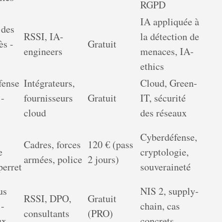
RGPD
IA appliquée à
 des
RSSI, IA-
la détection de
ès -
Gratuit
engineers
menaces, IA-
ethics
fense
Intégrateurs,
Cloud, Green-
 -
fournisseurs
Gratuit
IT, sécurité
cloud
des réseaux
-
Cyberdéfense,
Cadres, forces
120 € (pass
e
cryptologie,
armées, police
2 jours)
erret
souveraineté
us
NIS 2, supply-
RSSI, DPO,
Gratuit
 -
chain, cas
consultants
(PRO)
ux
concrets