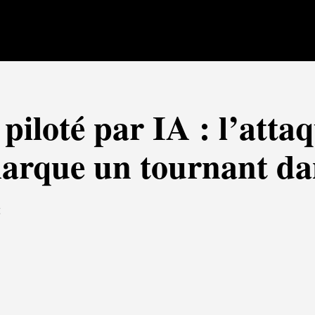
iloté par IA : l’atta
arque un tournant da
é