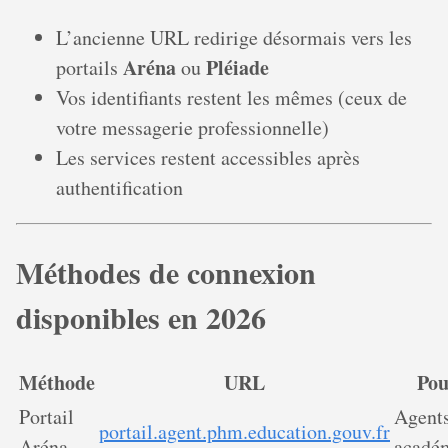
L’ancienne URL redirige désormais vers les
Aréna
Pléiade
portails
ou
Vos identifiants restent les mêmes (ceux de
votre messagerie professionnelle)
Les services restent accessibles après
authentification
Méthodes de connexion
disponibles en 2026
Méthode
URL
Pou
Portail
Agents
portail.agent.phm.education.gouv.fr
Aréna
acadé