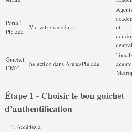
Agent
acadé
Portail
Via votre académie
et
Pléiade
admini
centra
Tous l
Guichet
Sélection dans Aréna/Pléiade
agents
HN02
Métro
Étape 1 - Choisir le bon guichet
d’authentification
Accédez à