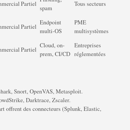
mercial
Partiel
Tous secteurs
spam
Endpoint
PME
mercial
Partiel
multi-OS
multisystèmes
Cloud, on-
Entreprises
mercial
Partiel
prem, CI/CD
réglementées
hark, Snort, OpenVAS, Metasploit.
owdStrike, Darktrace, Zscaler.
art offrent des connecteurs (Splunk, Elastic,