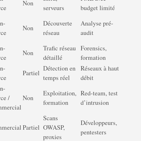
Non
rce
serveurs
budget limité
n-
Découverte
Analyse pré-
Non
rce
réseau
audit
n-
Trafic réseau
Forensics,
Non
rce
détaillé
formation
n-
Détection en
Réseaux à haut
Partiel
rce
temps réel
débit
n-
Exploitation,
Red-team, test
ce /
Non
formation
d’intrusion
mercial
Scans
Développeurs,
mercial
Partiel
OWASP,
pentesters
proxies