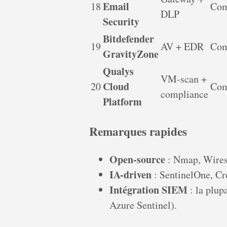
Email
18
Com
DLP
Security
Bitdefender
19
AV + EDR
Com
GravityZone
Qualys
VM-scan +
Cloud
20
Com
compliance
Platform
Remarques rapides
Open-source
: Nmap, Wires
IA-driven
: SentinelOne, Cr
Intégration SIEM
: la plup
Azure Sentinel).