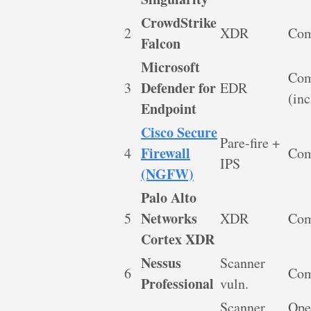
CrowdStrike
2
XDR
Com
Falcon
Microsoft
Com
Defender for
3
EDR
(inc
Endpoint
Cisco Secure
Pare-fire +
Firewall
4
Com
IPS
(NGFW)
Palo Alto
Networks
5
XDR
Com
Cortex XDR
Nessus
Scanner
6
Com
Professional
vuln.
Scanner
Ope