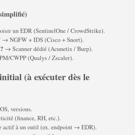
simplifié)
isir un EDR (SentinelOne / CrowdStrike).
?
→ NGFW + IDS (Cisco + Snort).
 ?
→ Scanner dédié (Acunetix / Burp).
M/CWPP (Qualys / Zscaler).
initial (à exécuter dès le
 OS, versions.
ticité (finance, RH, etc.).
 actif à un outil (ex. endpoint → EDR).