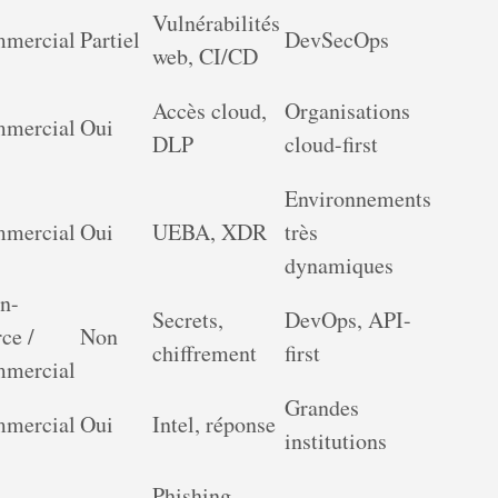
Vulnérabilités
mercial
Partiel
DevSecOps
web, CI/CD
Accès cloud,
Organisations
mercial
Oui
DLP
cloud-first
Environnements
mercial
Oui
UEBA, XDR
très
dynamiques
n-
Secrets,
DevOps, API-
ce /
Non
chiffrement
first
mercial
Grandes
mercial
Oui
Intel, réponse
institutions
Phishing,