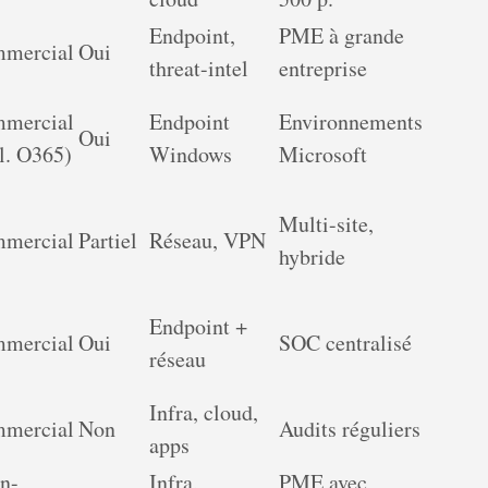
Endpoint,
PME à grande
mercial
Oui
threat-intel
entreprise
mercial
Endpoint
Environnements
Oui
l. O365)
Windows
Microsoft
Multi-site,
mercial
Partiel
Réseau, VPN
hybride
Endpoint +
mercial
Oui
SOC centralisé
réseau
Infra, cloud,
mercial
Non
Audits réguliers
apps
n-
Infra,
PME avec