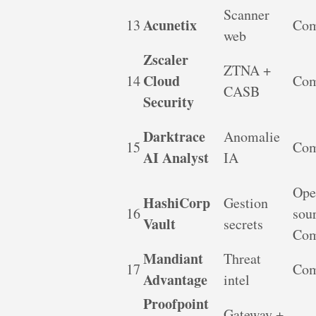
Scanner
Acunetix
13
Com
web
Zscaler
ZTNA +
Cloud
14
Com
CASB
Security
Darktrace
Anomalie
15
Com
AI Analyst
IA
Ope
HashiCorp
Gestion
16
sour
Vault
secrets
Com
Mandiant
Threat
17
Com
Advantage
intel
Proofpoint
Gateway +