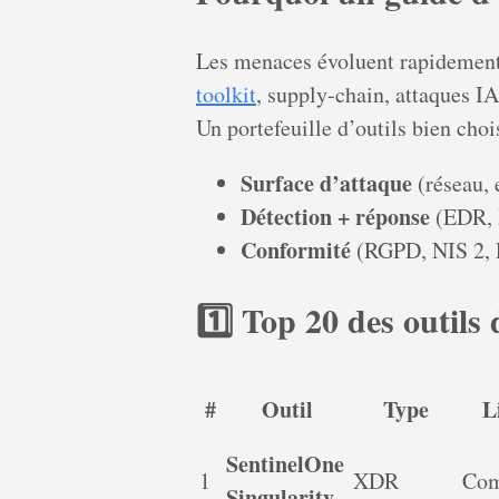
Les menaces évoluent rapidemen
toolkit
, supply-chain, attaques IA
Un portefeuille d’outils bien choi
Surface d’attaque
(réseau, 
Détection + réponse
(EDR, 
Conformité
(RGPD, NIS 2,
1️⃣ Top 20 des outils
#
Outil
Type
L
SentinelOne
1
XDR
Com
Singularity