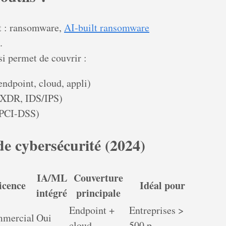
t : ransomware,
AI‑built ransomware
.
si permet de couvrir :
endpoint, cloud, appli)
XDR, IDS/IPS)
 PCI-DSS)
 de cybersécurité (2024)
IA/ML
Couverture
icence
Idéal pour
intégré
principale
Endpoint +
Entreprises >
mercial
Oui
cloud
500 p.