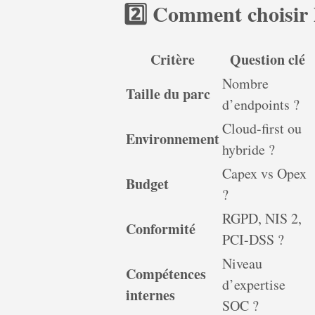
2️⃣ Comment choisir
Critère
Question clé
Nombre
Taille du parc
d’endpoints ?
Cloud-first ou
Environnement
hybride ?
Capex vs Opex
Budget
?
RGPD, NIS 2,
Conformité
PCI-DSS ?
Niveau
Compétences
d’expertise
internes
SOC ?