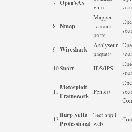
OpenVAS
7
vuln.
sou
Mapper +
Ope
Nmap
8
scanner
sou
ports
Analyseur
Ope
Wireshark
9
paquets
sou
Ope
Snort
10
IDS/IPS
sou
Ope
Metasploit
11
Pentest
sour
Framework
Com
Burp Suite
Test appli
12
Com
Professional
web