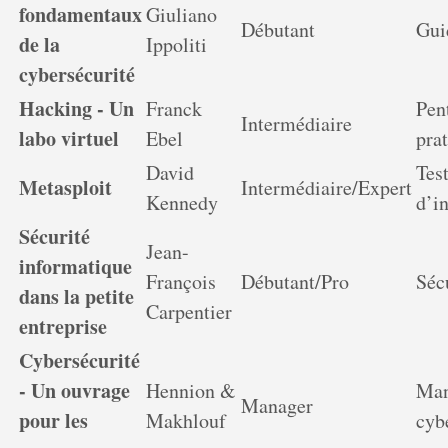
fondamentaux
Giuliano
Débutant
Gui
de la
Ippoliti
cybersécurité
Hacking - Un
Franck
Pen
Intermédiaire
labo virtuel
Ebel
pra
David
Tes
Metasploit
Intermédiaire/Expert
Kennedy
d’i
Sécurité
Jean-
informatique
François
Débutant/Pro
Séc
dans la petite
Carpentier
entreprise
Cybersécurité
- Un ouvrage
Hennion &
Man
Manager
pour les
Makhlouf
cyb