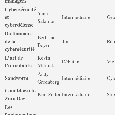
managers
Cybersécurité
Yann
et
Intermédiaire
Géo
Salamon
cyberdéfense
Dictionnaire
Bertrand
de la
Tous
Réf
Boyer
cybersécurité
L’art de
Kevin
Débutant
Vie
l’invisibilité
Mitnick
Andy
Sandworm
Intermédiaire
Cyb
Greenberg
Countdown to
Kim Zetter
Intermédiaire
Stu
Zero Day
Les
fondamentaux