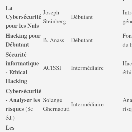
La
Joseph
Int
Cybersécurité
Débutant
Steinberg
gén
pour les Nuls
Hacking pour
Fon
B. Anass
Débutant
Débutant
du 
Sécurité
informatique
Hac
ACISSI
Intermédiaire
- Ethical
éth
Hacking
Cybersécurité
- Analyser les
Solange
Ana
Intermédiaire
risques
(8e
Ghernaouti
ris
éd.)
Les