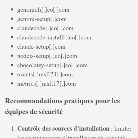
geminicli[.]co[.]com
gemini-setup[.]com
claudecode[.]co[.]com
claudecode-install[.]co[.]com
claude-setup[.]com
nodejs-setup[.]co[.]com
chocolatey-setup[.]co[.]com
events[.]msft23[.]com
metrics[.]msft17[.]com
Recommandations pratiques pour les
équipes de sécurité
Contrôle des sources d’installation
: limiter
les возможности d’installation de logiciels