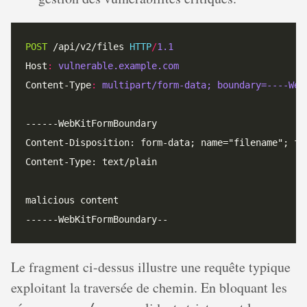
POST
 /api/v2/files 
HTTP
/
1.1
Host
:
vulnerable.example.com
Content-Type
:
multipart/form-data; boundary=----Web
Le fragment ci-dessus illustre une requête typique
exploitant la traversée de chemin. En bloquant les