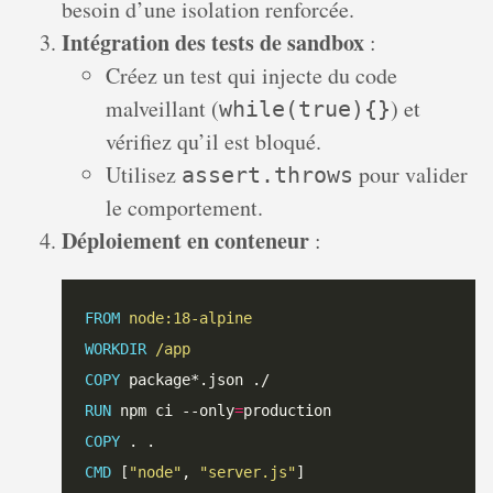
besoin d’une isolation renforcée.
Intégration des tests de sandbox
:
Créez un test qui injecte du code
malveillant (
) et
while(true){}
vérifiez qu’il est bloqué.
Utilisez
pour valider
assert.throws
le comportement.
Déploiement en conteneur
:
FROM
 node:18-alpine
WORKDIR
 /app
COPY
 package*.json ./
RUN
 npm ci --only
=
production
COPY
 . .
CMD
 [
"node"
, 
"server.js"
]