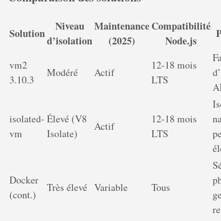
Niveau
Maintenance
Compatibilité
Solution
P
d’isolation
(2025)
Node.js
Fa
vm2
12‐18 mois
Modéré
Actif
d’
3.10.3
LTS
A
Is
isolated‐
Élevé (V8
12‐18 mois
na
Actif
vm
Isolate)
LTS
p
él
S
Docker
p
Très élevé
Variable
Tous
(cont.)
ge
re