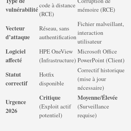
Type de
Corruption de
code à distance
vulnérabilité
mémoire (RCE)
(RCE)
Fichier malveillant,
Vecteur
Réseau, sans
interaction
d’attaque
authentification
utilisateur
Logiciel
HPE OneView
Microsoft Office
affecté
(Infrastructure)
PowerPoint (Client)
Correctif historique
Statut
Hotfix
(mise à jour
correctif
disponible
nécessaire)
Critique
Moyenne/Élevée
Urgence
(Exploit actif
(Surveillance
2026
potentiel)
requise)