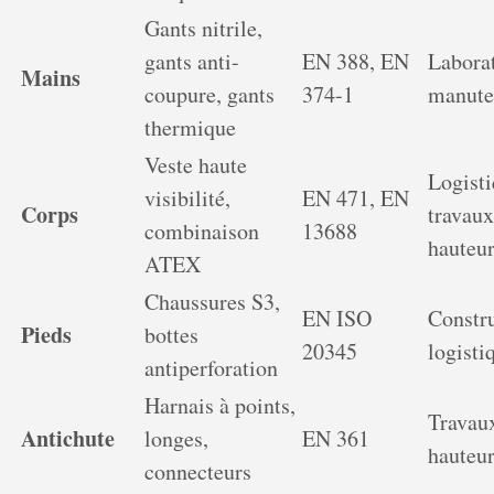
Gants nitrile,
gants anti-
EN 388, EN
Laborat
Mains
coupure, gants
374-1
manute
thermique
Veste haute
Logisti
visibilité,
EN 471, EN
Corps
travaux
combinaison
13688
hauteu
ATEX
Chaussures S3,
EN ISO
Constru
Pieds
bottes
20345
logisti
antiperforation
Harnais à points,
Travau
Antichute
longes,
EN 361
hauteu
connecteurs