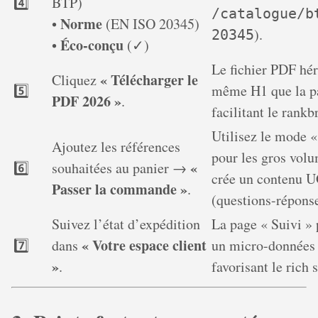
4️⃣
BTP)
/catalogue/b
Norme
•
(EN ISO 20345)
).
20345
Éco-conçu
•
(✓)
Le fichier PDF hér
« Télécharger le
Cliquez
5️⃣
même H1 que la p
PDF 2026 »
.
facilitant le rankb
Utilisez le mode «
Ajoutez les références
pour les gros volu
«
6️⃣
souhaitées au panier →
crée un contenu 
Passer la commande »
.
(questions-réponse
Suivez l’état d’expédition
La page « Suivi »
« Votre espace client
7️⃣
dans
un micro-donnée
»
.
favorisant le rich 