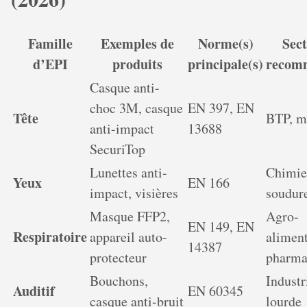
Famille
Exemples de
Norme(s)
Sec
d’EPI
produits
principale(s)
recom
Casque anti-
choc 3M, casque
EN 397, EN
Tête
BTP, m
anti-impact
13688
SecuriTop
Lunettes anti-
Chimie
Yeux
EN 166
impact, visières
soudur
Masque FFP2,
Agro-
EN 149, EN
Respiratoire
appareil auto-
aliment
14387
protecteur
pharm
Bouchons,
Industr
Auditif
EN 60345
casque anti-bruit
lourde