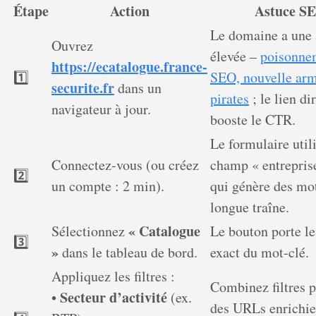
Étape
Action
Astuce S
Le domaine a une 
Ouvrez
élevée –
poisonne
https://ecatalogue.france-
1️⃣
SEO, nouvelle arm
securite.fr
dans un
pirates
; le lien di
navigateur à jour.
booste le CTR.
Le formulaire utili
Connectez-vous (ou créez
champ « entreprise
2️⃣
un compte : 2 min).
qui génère des mo
longue traîne.
« Catalogue
Sélectionnez
Le bouton porte le
3️⃣
»
dans le tableau de bord.
exact du mot-clé.
Appliquez les filtres :
Combinez filtres p
Secteur d’activité
•
(ex.
des URLs enrichie