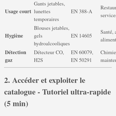
Gants jetables,
Restaur
Usage court
lunettes
EN 388-A
service
temporaires
Blouses jetables,
Santé, 
Hygiène
gels
EN 14605
aliment
hydroalcooliques
Détection
Détecteur CO,
EN 60079,
Chimie
gaz
H2S
EN 50291
mainte
2. Accéder et exploiter le
catalogue - Tutoriel ultra-rapide
(5 min)