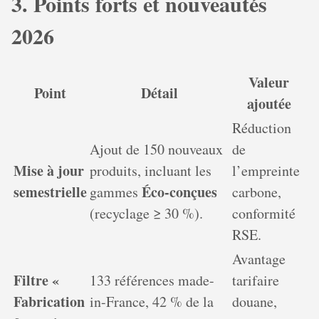
3. Points forts et nouveautés
2026
Valeur
Point
Détail
ajoutée
Réduction
Ajout de 150 nouveaux
de
Mise à jour
produits, incluant les
l’empreinte
semestrielle
Éco-conçues
gammes
carbone,
(recyclage ≥ 30 %).
conformité
RSE.
Avantage
Filtre «
133 références made-
tarifaire
Fabrication
in-France, 42 % de la
douane,