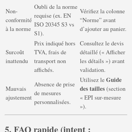
Oubli de la norme
Non-
Vérifiez la colonne
requise (ex. EN
conformité
“Norme” avant
ISO 20345 S3 vs
à la norme
d’ajouter au panier.
S1).
Prix indiqué hors
Consultez le devis
Surcoût
TVA, frais de
détaillé (« Afficher
inattendu
transport non
les détails ») avant
affichés.
validation.
Guide
Utilisez le
Absence de prise
des tailles
Mauvais
(section
de mesures
ajustement
« EPI sur-mesure
personnalisées.
»).
5. FAQ rapide (intent :